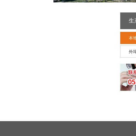
生
本
外