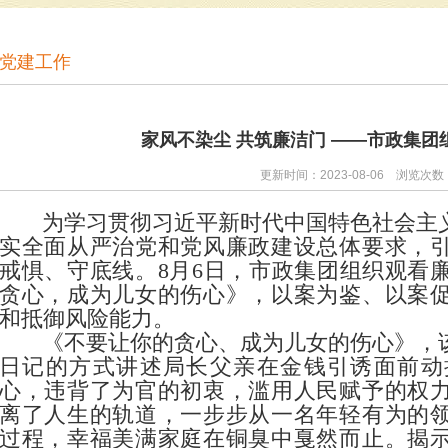
党建工作
家风不染尘 共筑廉洁门 ——市政集团
更新时间：2023-08-06 浏览次数
为学习贯彻习近平新时代中国特色社会主
实全面从严治党和党风廉政建设总体要求，
戒惧、守底线。8月6日，市政集团组织观看
贪心，成为儿女的伤心》，以案为鉴、以案
和抵御风险能力。
《不要让你的贪心、成为儿女的伤心》，
日记的方式讲述局长父亲在金钱引诱面前动
心，违背了为官的初衷，滥用人民赋予的权
离了人生的轨道，一步步从一名年轻有为的
过程，幸福美满家庭在铜臭中戛然而止。揭