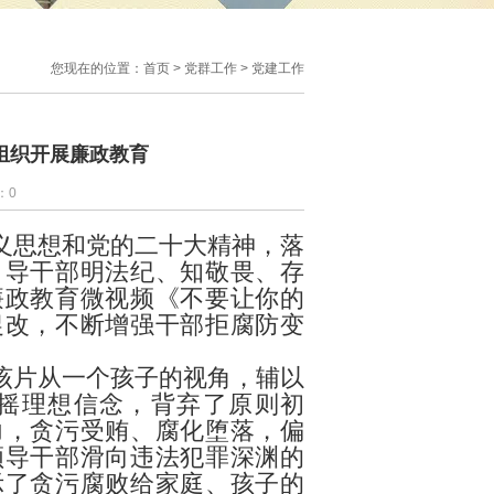
您现在的位置：
首页
>
党群工作
>
党建工作
组织开展廉政教育
：
0
义思想和党的二十大精神，落
引导干部明法纪、知敬畏、存
廉政教育微视频《不要让你的
促改，不断增强干部拒腐防变
该片从一个孩子的视角，辅以
摇理想信念，背弃了原则初
力，贪污受贿、腐化堕落，偏
领导干部滑向违法犯罪深渊的
示了贪污腐败给家庭、孩子的