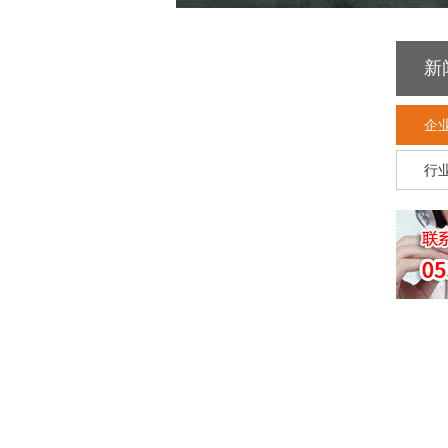
新
企
行