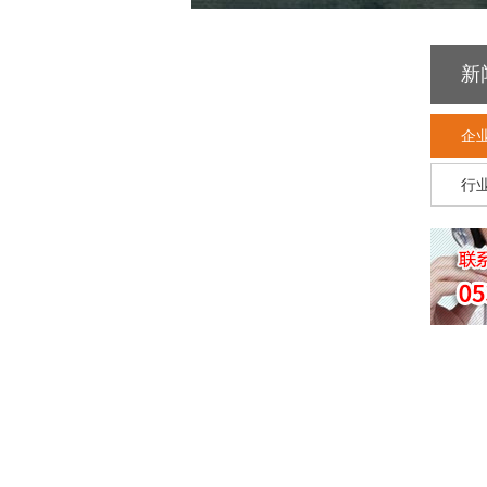
新
企
行