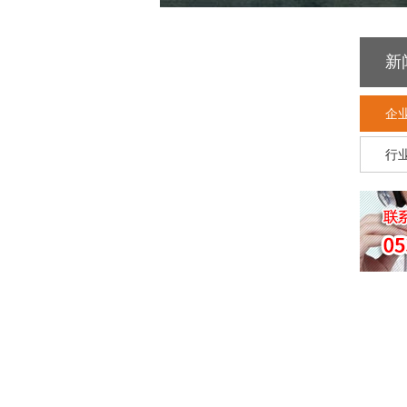
新
企
行